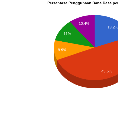
Persentase Penggunaan Dana Desa pe
10.4%
19.2
11%
9.9%
49.5%