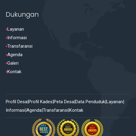
Dukungan
Layanan
Informasi
Transfaransi
Agenda
Galeri
Kontak
Profil Desa
Profil Kades
Peta Desa
Data Penduduk
Layanan
Informasi
Agenda
Transfaransi
Kontak