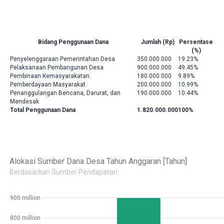
Bidang Penggunaan Dana
Jumlah (Rp)
Persentase
(%)
Penyelenggaraan Pemerintahan Desa
350.000.000
19.23%
Pelaksanaan Pembangunan Desa
900.000.000
49.45%
Pembinaan Kemasyarakatan
180.000.000
9.89%
Pemberdayaan Masyarakat
200.000.000
10.99%
Penanggulangan Bencana, Darurat, dan
190.000.000
10.44%
Mendesak
Total Penggunaan Dana
1.820.000.000
100%
Alokasi Sumber Dana Desa Tahun Anggaran [Tahun]
Berdasarkan Sumber Pendapatan
900 million
800 million